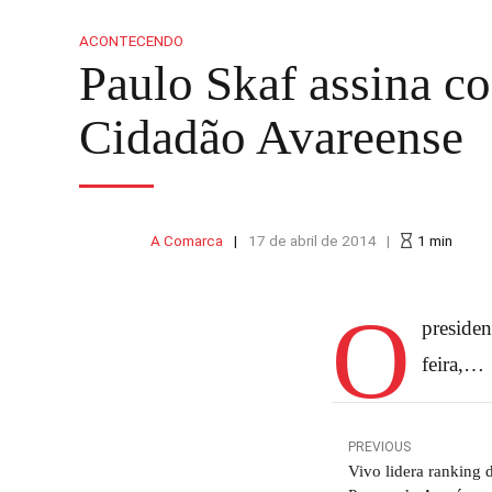
ACONTECENDO
Paulo Skaf assina c
Cidadão Avareense
A Comarca
17 de abril de 2014
1
min
O
presiden
feira,…
PREVIOUS
Vivo lidera ranking