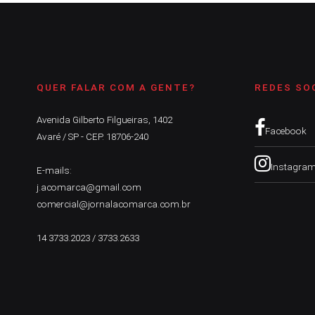
QUER FALAR COM A GENTE?
REDES SO
Avenida Gilberto Filgueiras, 1402
Facebook
Avaré / SP - CEP. 18706-240
Instagra
E-mails:
j.acomarca@gmail.com
comercial@jornalacomarca.com.br
14 3733.2023 / 3733.2633