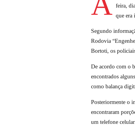
A
feira, d
que era 
Segundo informação
Rodovia “Engenhei
Bortoti, os policia
De acordo com o bo
encontrados alguns 
como balança digit
Posteriormente o i
encontraram porçõ
um telefone celular