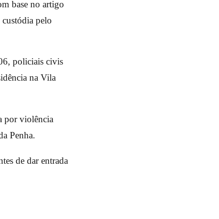
om base no artigo
 custódia pelo
6, policiais civis
dência na Vila
 por violência
da Penha.
ntes de dar entrada