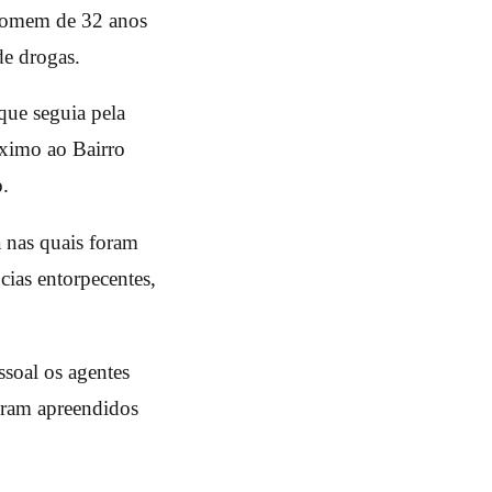
 homem de 32 anos
de drogas.
que seguia pela
ximo ao Bairro
o.
 nas quais foram
cias entorpecentes,
ssoal os agentes
oram apreendidos