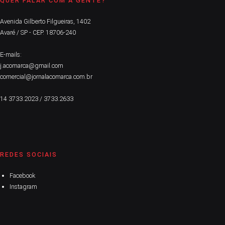
QUER FALAR COM A GENTE?
Avenida Gilberto Filgueiras, 1402
Avaré / SP - CEP. 18706-240
E-mails:
j.acomarca@gmail.com
comercial@jornalacomarca.com.br
14 3733.2023 / 3733.2633
REDES SOCIAIS
Facebook
Instagram