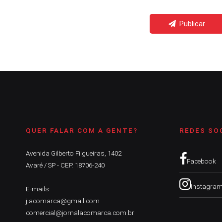
Publicar
QUER FALAR COM A GENTE?
REDES SO
Avenida Gilberto Filgueiras, 1402
Facebook
Avaré / SP - CEP. 18706-240
Instagra
E-mails:
j.acomarca@gmail.com
comercial@jornalacomarca.com.br