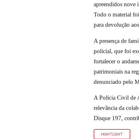
apreendidos nove it
Todo o material fo
para devolução aos 
A presença de famil
policial, que foi e
fortalecer o andame
patrimoniais na re
denunciado pelo Mi
A Polícia Civil de
relevância da cola
Disque 197, contrib
HIGHTLIGHT