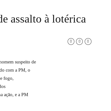
e assalto à lotérica
m homem suspeito de
ordo com a PM, o
e fogo,
dos
na ação, e a PM