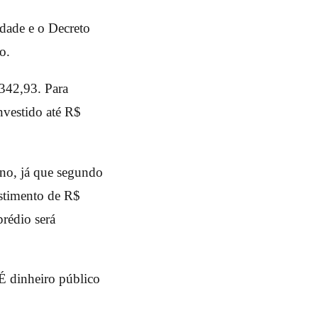
idade e o Decreto
o.
342,93. Para
vestido até R$
no, já que segundo
estimento de R$
rédio será
 É dinheiro público