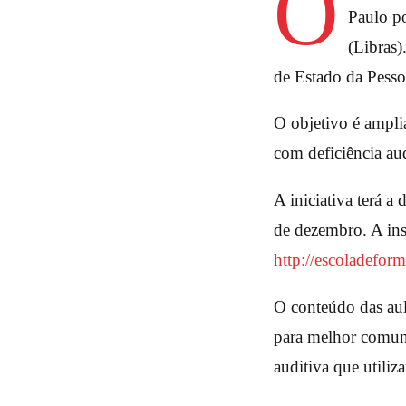
O
Paulo po
(Libras)
de Estado da Pesso
O objetivo é amplia
com deficiência aud
A iniciativa terá 
de dezembro. A insc
http://escoladefor
O conteúdo das aul
para melhor comuni
auditiva que utiliz