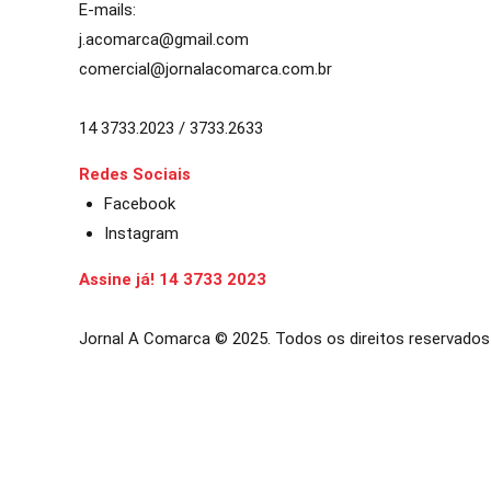
E-mails:
j.acomarca@gmail.com
comercial@jornalacomarca.com.br
14 3733.2023 / 3733.2633
Redes Sociais
Facebook
Instagram
Assine já! 14 3733 2023
Jornal A Comarca © 2025. Todos os direitos reservados
riş
ultrabet giriş
ultrabet
ultrabet güncel giriş
ultrabet giriş
ultrabet
b