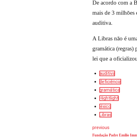
De acordo com a B
mais de 3 milhões 
auditiva.
A Libras não é uma
gramática (regras) 
lei que a oficializ
auditiva
deficiência
gramática
Hightlight
léxico
Libras
previous
Fundação Padre Emílio Immo