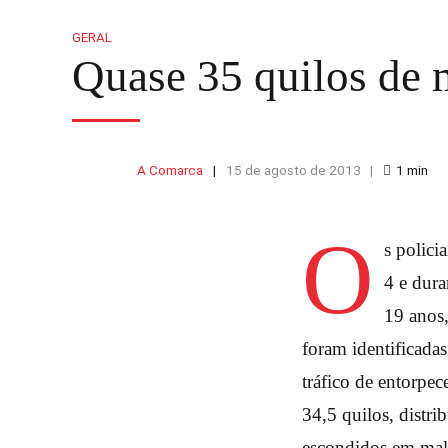
GERAL
Quase 35 quilos de
A Comarca
15 de agosto de 2013
1
min
O
s polic
4 e dura
19 anos
foram identificadas
tráfico de entorpe
34,5 quilos, distr
escondidos em mal