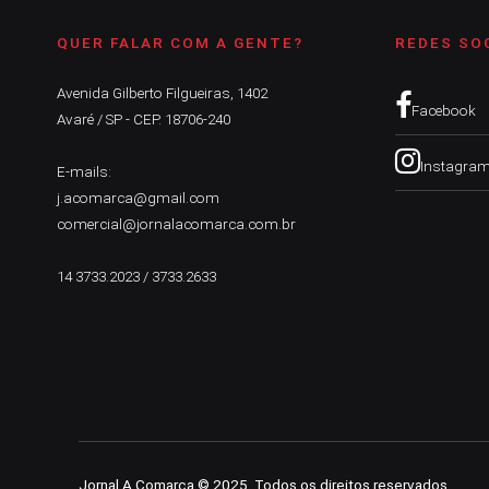
QUER FALAR COM A GENTE?
REDES SO
Avenida Gilberto Filgueiras, 1402
Facebook
Avaré / SP - CEP. 18706-240
Instagra
E-mails:
j.acomarca@gmail.com
comercial@jornalacomarca.com.br
14 3733.2023 / 3733.2633
Jornal A Comarca © 2025. Todos os direitos reservados