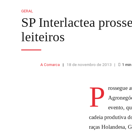
GERAL
SP Interlactea pros
leiteiros
A Comarca
18 de novembro de 2013
1
min
P
rossegue a
Agronegóc
evento, qu
cadeia produtiva do
raças Holandesa, Gi