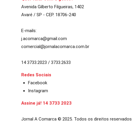
Avenida Gilberto Filgueiras, 1402
Avaré / SP - CEP. 18706-240
E-mails:
j.acomarca@gmail.com
comercial@jornalacomarca.com.br
14 3733.2023 / 3733.2633
Redes Sociais
Facebook
Instagram
Assine já! 14 3733 2023
Jornal A Comarca © 2025. Todos os direitos reservados
et güncel giriş
starzbet giriş
starzbet
starzbet güncel giriş
starzbet 