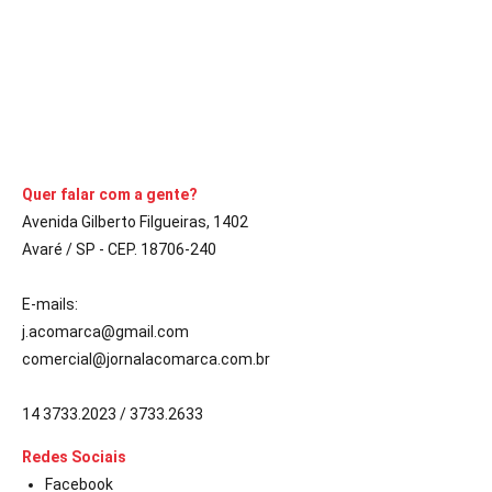
pretende conscientizar estudantes
CONTINUE LENDO
Quer falar com a gente?
Avenida Gilberto Filgueiras, 1402
Avaré / SP - CEP. 18706-240
E-mails:
j.acomarca@gmail.com
comercial@jornalacomarca.com.br
14 3733.2023 / 3733.2633
Redes Sociais
Facebook