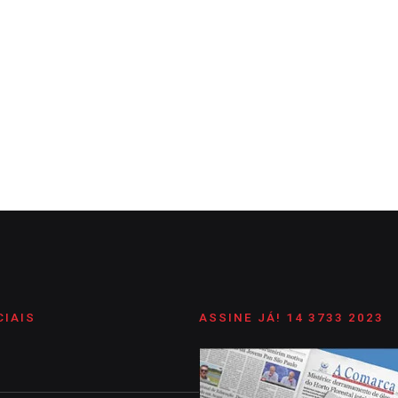
é pode chegar a mais de 17,4 mil co
ada com base nos 55 mil carnês distribuídos pela prefeitura este an
CIAIS
ASSINE JÁ! 14 3733 2023