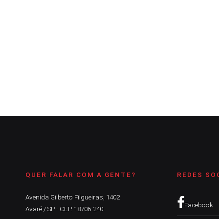
ACONTECENDO
Inadimplência do IPTU em Avar
A Comarca
6 de dezembro de 2021
3
min
Estimativa foi calcul
QUER FALAR COM A GENTE?
REDES SO
Avenida Gilberto Filgueiras, 1402
Facebook
Avaré / SP - CEP. 18706-240