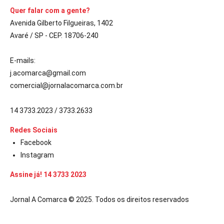
Quer falar com a gente?
Avenida Gilberto Filgueiras, 1402
Avaré / SP - CEP. 18706-240
E-mails:
j.acomarca@gmail.com
comercial@jornalacomarca.com.br
14 3733.2023 / 3733.2633
Redes Sociais
Facebook
Instagram
Assine já! 14 3733 2023
Jornal A Comarca © 2025. Todos os direitos reservados
|
ücretsiz
bedava
hack
torrent
crack |
siteye git
buraya tıkla
link
websit