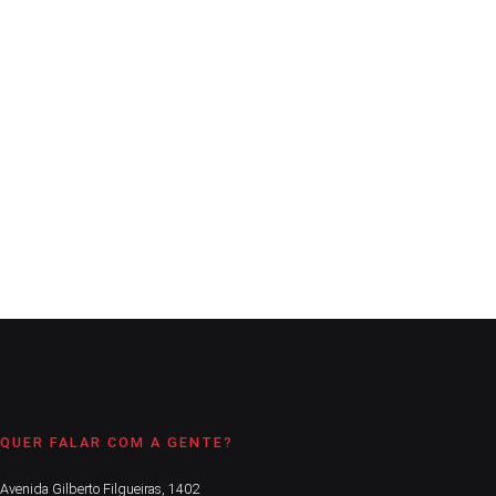
e antiga estação
A Comarca
5 de agosto de 2021
2
min
Ao lado dos vereadores Flávio Zandoná e Carla Flores, Isabel
Cardoso esteve com deputado estadual Jorge Caruso
CONTINUE LENDO
QUER FALAR COM A GENTE?
Avenida Gilberto Filgueiras, 1402