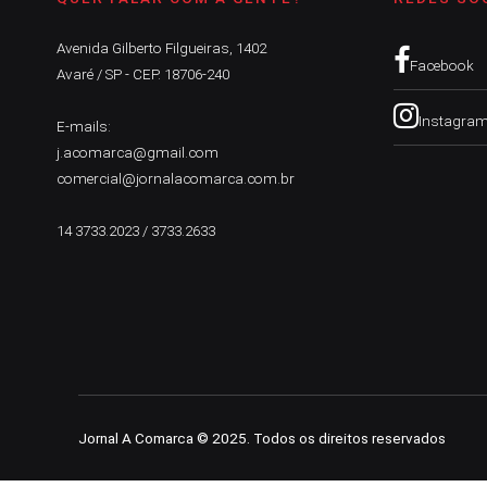
Avenida Gilberto Filgueiras, 1402
Facebook
Avaré / SP - CEP. 18706-240
Instagra
E-mails:
j.acomarca@gmail.com
comercial@jornalacomarca.com.br
14 3733.2023 / 3733.2633
Jornal A Comarca © 2025. Todos os direitos reservados