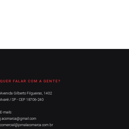
impactam positivamente a comunidade local
CONTINUE LENDO
QUER FALAR COM A GENTE?
Avenida Gilberto Filgueiras, 1402
Avaré / SP - CEP. 18706-240
E-mails:
j.acomarca@gmail.com
comercial@jornalacomarca.com.br