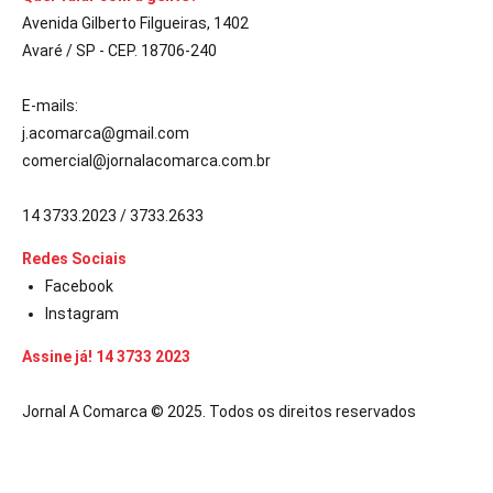
Avenida Gilberto Filgueiras, 1402
Avaré / SP - CEP. 18706-240
E-mails:
j.acomarca@gmail.com
comercial@jornalacomarca.com.br
14 3733.2023 / 3733.2633
Redes Sociais
Facebook
Instagram
Assine já! 14 3733 2023
Jornal A Comarca © 2025. Todos os direitos reservados
bet güncel giriş
starzbet giriş
starzbet
starzbet güncel giriş
starzbet 