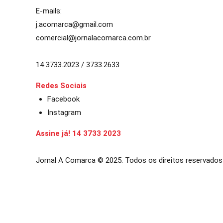
E-mails:
j.acomarca@gmail.com
comercial@jornalacomarca.com.br
14 3733.2023 / 3733.2633
Redes Sociais
Facebook
Instagram
Assine já! 14 3733 2023
Jornal A Comarca © 2025. Todos os direitos reservados
ibom
casibom güncel giriş
casibom giriş
casibom
casibom güncel gir