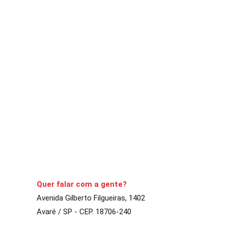
DESTAQUE
POLÍCIA
PM detém homem com machadin
A Comarca
4 de novembro de 2021
3
min
Averiguado não queri
CONTINUE LENDO
Quer falar com a gente?
Avenida Gilberto Filgueiras, 1402
Avaré / SP - CEP. 18706-240