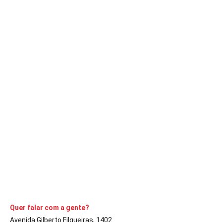
ACONTECENDO
Reavivando as cerimônias da Semana Santa
de antigamente
A Comarca
3 de abril de 2021
13
min
Entre as solenidades litúrgicas e as crendices populares
CONTINUE LENDO
Quer falar com a gente?
Avenida Gilberto Filgueiras, 1402