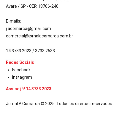
Avaré / SP - CEP. 18706-240
E-mails:
j.acomarca@gmail.com
comercial@jornalacomarca.com.br
14 3733.2023 / 3733.2633
Redes Sociais
Facebook
Instagram
Assine já! 14 3733 2023
Jornal A Comarca © 2025. Todos os direitos reservados
bet güncel giriş
starzbet giriş
starzbet
starzbet güncel giriş
starzbet 