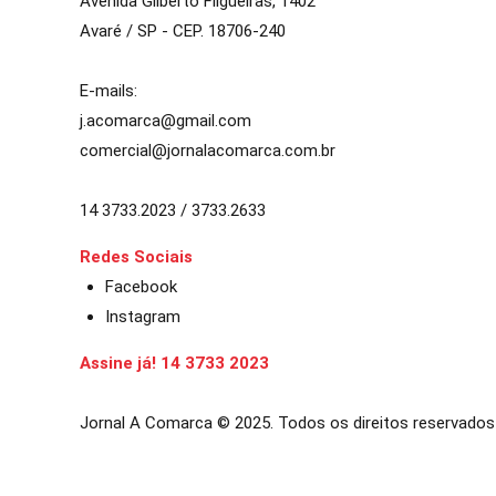
Avenida Gilberto Filgueiras, 1402
Avaré / SP - CEP. 18706-240
E-mails:
j.acomarca@gmail.com
comercial@jornalacomarca.com.br
14 3733.2023 / 3733.2633
Redes Sociais
Facebook
Instagram
Assine já! 14 3733 2023
Jornal A Comarca © 2025. Todos os direitos reservados
bom
casibom güncel giriş
casibom giriş
casibom
casibom güncel gir