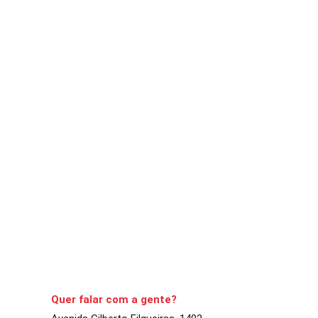
DESTAQUE
REGIÃO
Jovem da Fundação CASA Cerqu
Superior
A Comarca
2 de setembro de 2021
3
min
Parceria contemplou 
lançamento da iniciat
CONTINUE LENDO
Quer falar com a gente?