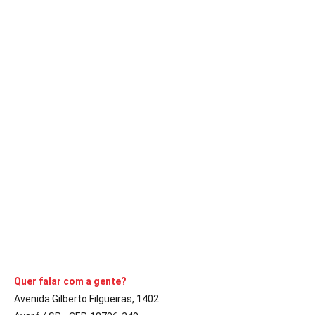
DESTAQUE
POLÍCIA
Funcionária de frigorífico fica com a mão
presa em máquina
A Comarca
24 de julho de 2020
1
min
Ocorrência foi atendida pelo Corpo de Bombeiros e SAMU na
quinta-feira
CONTINUE LENDO
Quer falar com a gente?
Avenida Gilberto Filgueiras, 1402