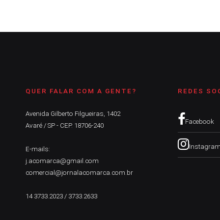
QUER FALAR COM A GENTE?
REDES SO
Avenida Gilberto Filgueiras, 1402
Facebook
Avaré / SP - CEP. 18706-240
Instagra
E-mails:
j.acomarca@gmail.com
comercial@jornalacomarca.com.br
14 3733.2023 / 3733.2633