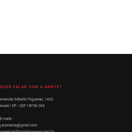
me indicou uma personalidade incrível, que viria a ser
entrevistada por mim: professora Maria Tereza Novaes...
CONTINUE LENDO
QUER FALAR COM A GENTE?
Avenida Gilberto Filgueiras, 1402
Avaré / SP - CEP. 18706-240
E-mails:
j.acomarca@gmail.com
comercial@jornalacomarca.com.br