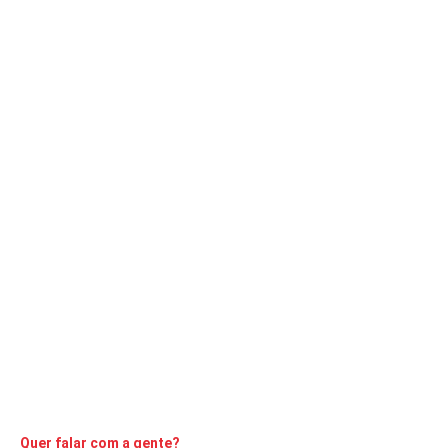
POLÍCIA
REGIÃO
Adolescentes são apreendidos suspeitos de
latrocínio
A Comarca
24 de fevereiro de 2020
2
min
Homem que estava desaparecido foi localizado ferido às
margens da Rodovia Osni Matheus
CONTINUE LENDO
Quer falar com a gente?