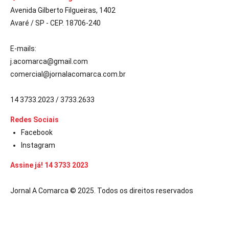
Avenida Gilberto Filgueiras, 1402
Avaré / SP - CEP. 18706-240
E-mails:
j.acomarca@gmail.com
comercial@jornalacomarca.com.br
14 3733.2023 / 3733.2633
Redes Sociais
Facebook
Instagram
Assine já! 14 3733 2023
Jornal A Comarca © 2025. Todos os direitos reservados
bet güncel giriş
starzbet giriş
starzbet
starzbet güncel giriş
starzbet 