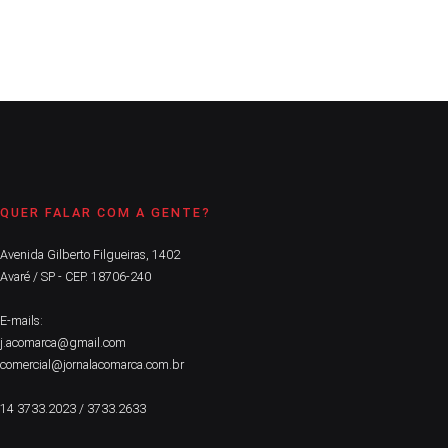
CONTINUE LENDO
QUER FALAR COM A GENTE?
Avenida Gilberto Filgueiras, 1402
Avaré / SP - CEP. 18706-240
E-mails:
j.acomarca@gmail.com
comercial@jornalacomarca.com.br
14 3733.2023 / 3733.2633