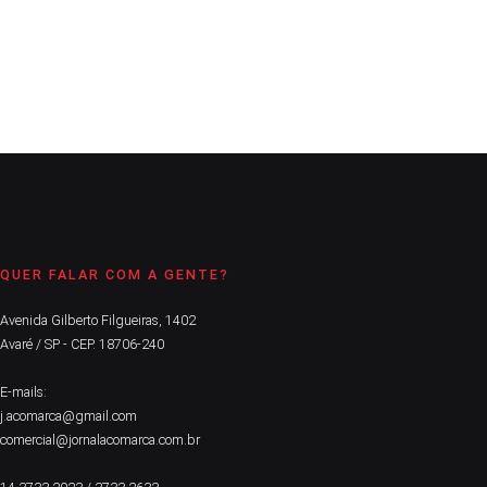
CONTINUE LENDO
QUER FALAR COM A GENTE?
Avenida Gilberto Filgueiras, 1402
Avaré / SP - CEP. 18706-240
E-mails:
j.acomarca@gmail.com
comercial@jornalacomarca.com.br