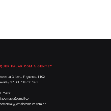
contra os partidos Republicanos e Cidadania
CONTINUE LENDO
QUER FALAR COM A GENTE?
Avenida Gilberto Filgueiras, 1402
Avaré / SP - CEP. 18706-240
E-mails:
j.acomarca@gmail.com
comercial@jornalacomarca.com.br