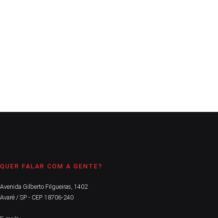
A Comarca
20 de outubro de 2020
10
min
Mulher corajosa, ela é considerada patrimônio do Serviço Social
no Brasil
CONTINUE LENDO
QUER FALAR COM A GENTE?
Avenida Gilberto Filgueiras, 1402
Avaré / SP - CEP. 18706-240