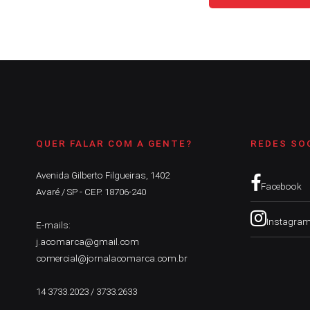
QUER FALAR COM A GENTE?
REDES SO
Avenida Gilberto Filgueiras, 1402
Facebook
Avaré / SP - CEP. 18706-240
Instagra
E-mails:
j.acomarca@gmail.com
comercial@jornalacomarca.com.br
14 3733.2023 / 3733.2633