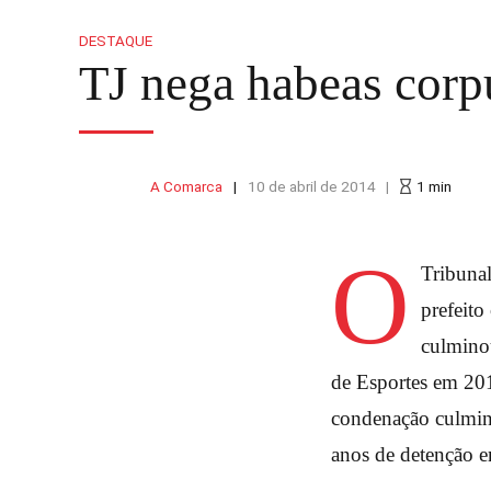
DESTAQUE
TJ nega habeas corp
A Comarca
10 de abril de 2014
1
min
O
Tribunal
prefeito
culminou
de Esportes em 20
condenação culmino
anos de detenção e