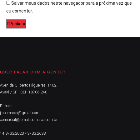
Salvar meus dados neste navegador para a próxima vez que
eu comentar.
Publicar
QUER FALAR COM A GENTE?
Avenida Gilberto Filgueiras, 1402
Avaré / SP - CEP. 18706-240
E-mails:
j.acomarca@gmail.com
comercial@jornalacomarca.com.br
14 3733.2023 / 3733.2633