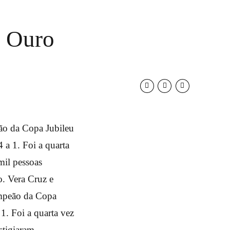
e Ouro
ão da Copa Jubileu
 a 1. Foi a quarta
mil pessoas
o. Vera Cruz e
ampeão da Copa
1. Foi a quarta vez
stigiaram