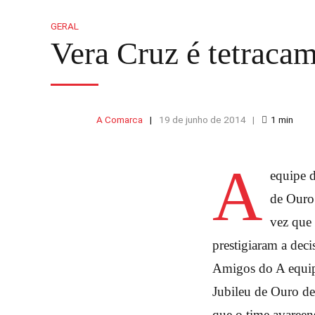
GERAL
Vera Cruz é tetraca
A Comarca
19 de junho de 2014
1
min
A
equipe 
de Ouro 
vez que 
prestigiaram a dec
Amigos do A equip
Jubileu de Ouro de
que o time avareen