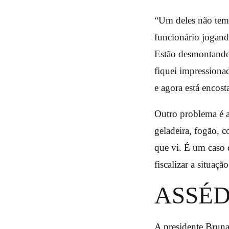
“Um deles não tem 
funcionário jogand
Estão desmontando
fiquei impressiona
e agora está encos
Outro problema é a
geladeira, fogão, c
que vi. É um caso d
fiscalizar a situaç
ASSÉ
A presidente Bruna