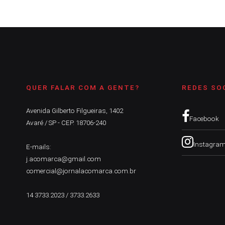
QUER FALAR COM A GENTE?
REDES SO
Avenida Gilberto Filgueiras, 1402
Facebook
Avaré / SP - CEP. 18706-240
Instagra
E-mails:
j.acomarca@gmail.com
comercial@jornalacomarca.com.br
14 3733.2023 / 3733.2633