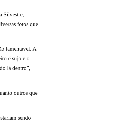
 Silvestre,
iversas fotos que
ão lamentável. A
ro é sujo e o
do lá dentro”,
quanto outros que
estariam sendo