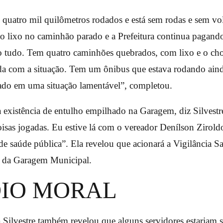
quatro mil quilômetros rodados e está sem rodas e sem vo
o lixo no caminhão parado e a Prefeitura continua pagand
 tudo. Tem quatro caminhões quebrados, com lixo e o c
da com a situação. Tem um ônibus que estava rodando ain
tado em uma situação lamentável”, completou.
 existência de entulho empilhado na Garagem, diz Silvestr
oisas jogadas. Eu estive lá com o vereador Denílson Ziroldo
e saúde pública”. Ela revelou que acionará a Vigilância Sa
ão da Garagem Municipal.
DIO MORAL
 Silvestre também revelou que alguns servidores estariam 