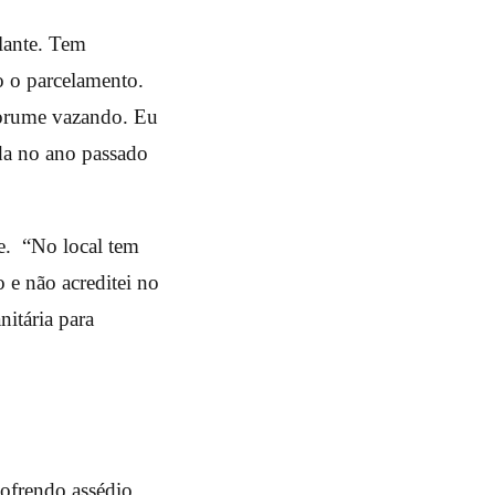
lante. Tem
o o parcelamento.
horume vazando. Eu
da no ano passado
e. “No local tem
 e não acreditei no
nitária para
sofrendo assédio