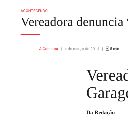
ACONTECENDO
Vereadora denuncia
A Comarca
4 de março de 2014
5
min
Veread
Garag
Da Redação