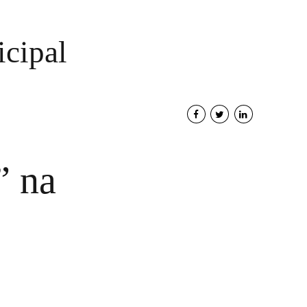
cipal
” na