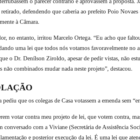
derrubassem o parecer contrário e aprovassem a proposta. J
e retirado, defendendo que caberia ao prefeito Poio Novaes 
ormente à Câmara.
dor, no entanto, irritou Marcelo Ortega. “Eu acho que falt
ando uma lei que todos nós votamos favoravelmente no a
ue o Dr. Denílson Ziroldo, apesar de pedir vistas, não est
s não combinados mudar nada neste projeto”, destacou.
OLAÇÃO
 pediu que os colegas de Casa votassem a emenda sem “en
rem votar contra meu projeto de lei, que votem contra, m
m conversado com a Viviane (Secretária de Assistência Soc
gulamentação e posterior execução da lei. É uma lei que at