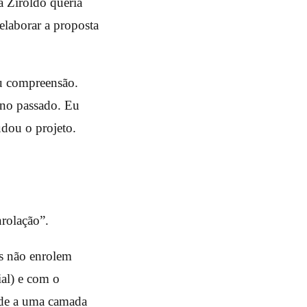
á Ziroldo queria
elaborar a proposta
ou compreensão.
no passado. Eu
udou o projeto.
rolação”.
as não enrolem
ial) e com o
ende a uma camada