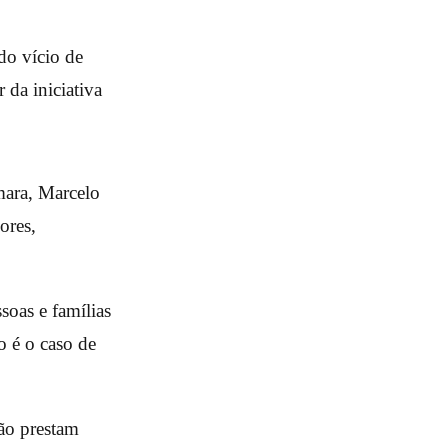
do vício de
 da iniciativa
mara, Marcelo
ores,
soas e famílias
o é o caso de
ão prestam