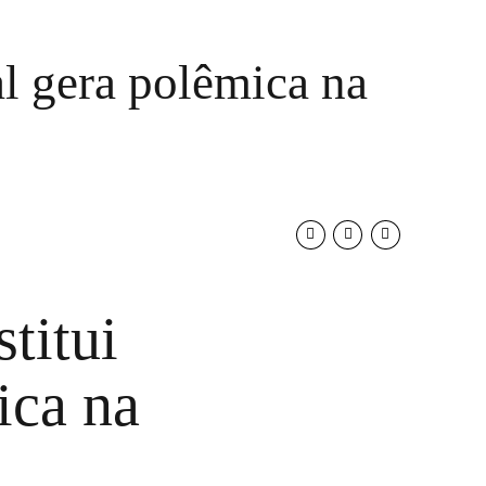
al gera polêmica na
titui
ica na