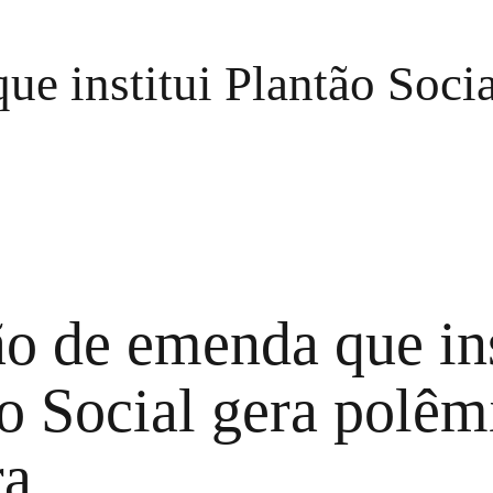
e institui Plantão Soci
o de emenda que ins
o Social gera polêm
a