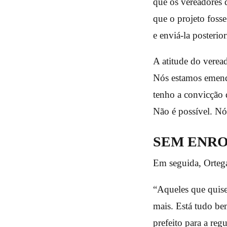
que os vereadores 
que o projeto foss
e enviá-la posteri
A atitude do verea
Nós estamos emend
tenho a convicção q
Não é possível. Nó
SEM ENR
Em seguida, Ortega
“Aqueles que quise
mais. Está tudo be
prefeito para a re