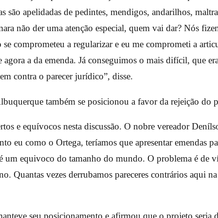
as são apelidadas de pedintes, mendigos, andarilhos, maltra
ara não der uma atenção especial, quem vai dar? Nós fiz
ito se comprometeu a regularizar e eu me comprometi a artic
e agora a da emenda. Já conseguimos o mais difícil, que era
m contra o parecer jurídico”, disse.
Albuquerque também se posicionou a favor da rejeição do pa
rtos e equívocos nesta discussão. O nobre vereador Denílso
tanto eu como o Ortega, teríamos que apresentar emendas pa
so é um equivoco do tamanho do mundo. O problema é de víc
ano. Quantas vezes derrubamos pareceres contrários aqui 
anteve seu posicionamento e afirmou que o projeto seria 