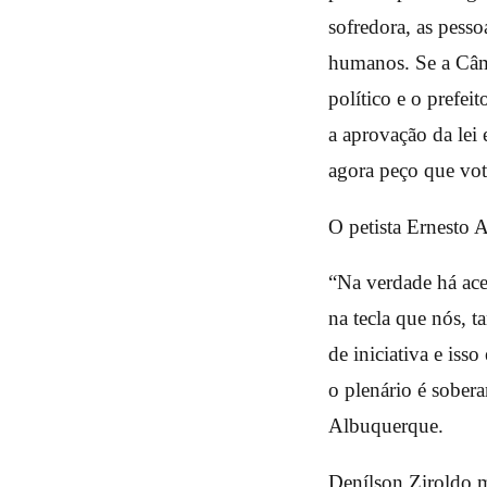
sofredora, as pesso
humanos. Se a Câm
político e o prefe
a aprovação da lei 
agora peço que vote
O petista Ernesto 
“Na verdade há ace
na tecla que nós, 
de iniciativa e is
o plenário é sober
Albuquerque.
Denílson Ziroldo m