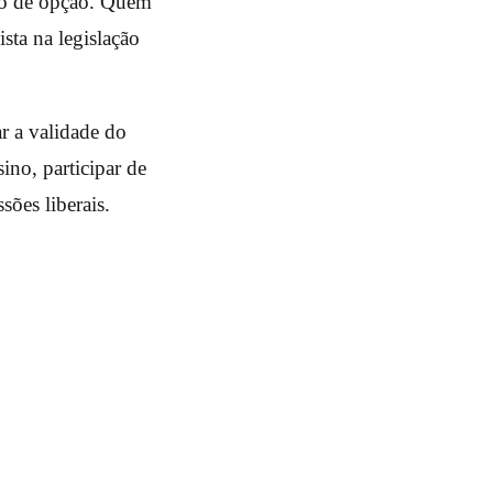
rmo de opção. Quem
sta na legislação
ar a validade do
ino, participar de
sões liberais.