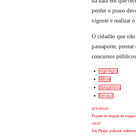
da data em que rec
perder o prazo deve
vigente e realizar o
O cidadão que não s
passaporte, prestar
concursos públicos,
Hightlight
Militar
obrigatório
Serviço
previous
Projeto de doação de roupas 
next
Em Piraju, policiais milita