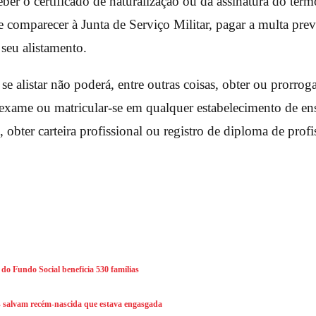
eber o certificado de naturalização ou da assinatura do te
 comparecer à Junta de Serviço Militar, pagar a multa previ
 seu alistamento.
e alistar não poderá, entre outras coisas, obter ou prorrog
 exame ou matricular-se em qualquer estabelecimento de ens
 obter carteira profissional ou registro de diploma de profis
do Fundo Social beneficia 530 famílias
res salvam recém-nascida que estava engasgada