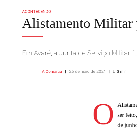
ACONTECENDO
Alistamento Militar 
Em Avaré, a Junta de Serviço Militar 
A Comarca
25 de maio de 2021
3
min
O
Alistam
ser feit
de junh