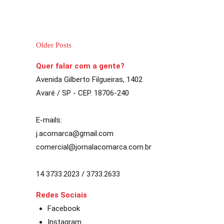
CONTINUE LENDO
Older Posts
Quer falar com a gente?
Avenida Gilberto Filgueiras, 1402
Avaré / SP - CEP. 18706-240
E-mails:
j.acomarca@gmail.com
comercial@jornalacomarca.com.br
14 3733.2023 / 3733.2633
Redes Sociais
Facebook
Instagram