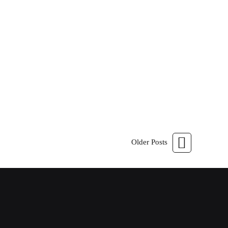
l
cisiva da competição
CONTINUE LENDO
Older Posts