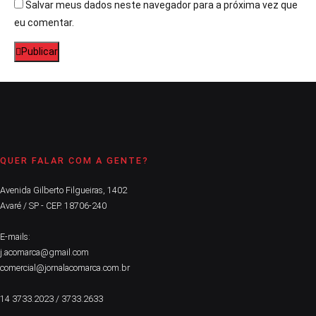
Salvar meus dados neste navegador para a próxima vez que
eu comentar.
Publicar
QUER FALAR COM A GENTE?
Avenida Gilberto Filgueiras, 1402
Avaré / SP - CEP. 18706-240
E-mails:
j.acomarca@gmail.com
comercial@jornalacomarca.com.br
14 3733.2023 / 3733.2633