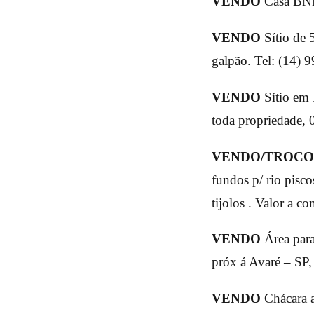
VENDO
Casa BNH
VENDO
Sítio de 
galpão. Tel: (14)
VENDO
Sítio em 
toda propriedade, 
VENDO/TROCO
fundos p/ rio pisco
tijolos . Valor a 
VENDO
Área para
próx á Avaré – SP,
VENDO
Chácara a