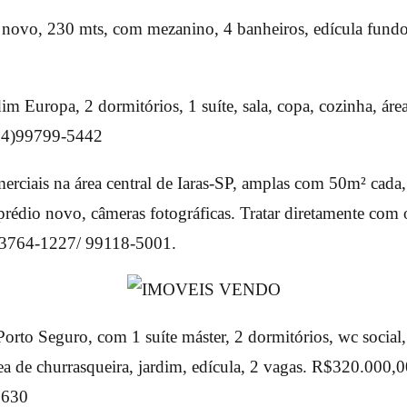
 novo, 230 mts, com mezanino, 4 banheiros, edícula fundos
im Europa, 2 dormitórios, 1 suíte, sala, copa, cozinha, área
(14)99799-5442
merciais na área central de Iaras-SP, amplas com 50m² cad
rédio novo, câmeras fotográficas. Tratar diretamente com o
) 3764-1227/ 99118-5001.
rto Seguro, com 1 suíte máster, 2 dormitórios, wc social, s
ea de churrasqueira, jardim, edícula, 2 vagas. R$320.000,0
8630