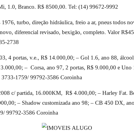
i, 1.0, Branco. R$ 8500,00. Tel: (14) 99672-9992
1976, turbo, direção hidráulica, freio a ar, pneus todos 
vo, diferencial revisado, bexigão, completo. Valor R$45
885-2738
3, 4 portas, v.e., R$ 14.000,00; – Gol 1.6, ano 88, álcoo
.000,00; – Corsa, ano 97, 2 portas, R$ 9.000,00 e Uno 
4) 3733-1759/ 99792-3586 Coroinha
2008 c/ partida, 16.000KM, R$ 4.000,00; – Harley Fat. B
0,00; – Shadow customizada ano 98; – CB 450 DX, ano
59/ 99792-3586 Coroinha