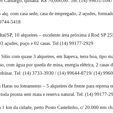
 Camargo, quitada. R$ 70,000,00. Tel: (14) 99631-1047
5 alq. com casa sede, casa de empregado, 2 açudes, formad
 99744-5418
Itaí/SP, 10 alqueires – excelente área próxima á Rod SP 2
03 açudes, poço e 02 casas. Tel (14) 99177-2929
Sítio com quase 3 alqueires, em Itapeva, terra boa, tipo m
so, com água por queda de mina, energia elétrica, 2 casas 
combinar. Tel: (14) 3733-3930 / (14) 99644-8719/ (14) 99
 Haras ou loteamento – 5 alqueires de frente para represa 
 toda pronta sem mata e reserva natural. Tel: (14) 99177-2
 1 km da cidade, perto Posto Castelinho, c/ 20.000 mts ch