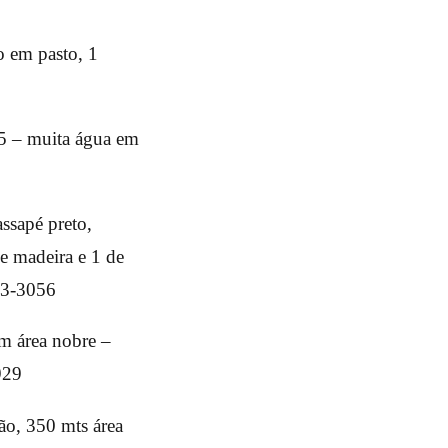
o em pasto, 1
55 – muita água em
assapé preto,
de madeira e 1 de
603-3056
em área nobre –
929
ão, 350 mts área