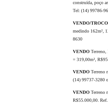
construída, poço ar
Tel: (14) 99786-9
VENDO/TROC
medindo 162m², 12
8630
VENDO
Terreno, 
= 319,00m², R$95.
VENDO
Terreno n
(14) 99737-3280 
VENDO
Terreno n
R$55.000,00. Ref.