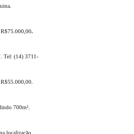
uina.
. R$75.000,00
.
 Tel: (14) 3711-
. R$55.000,00.
edindo 700m².
a localização,