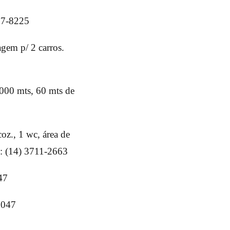
07-8225
agem p/ 2 carros.
1000 mts, 60 mts de
oz., 1 wc, área de
l: (14) 3711-2663
47
1047