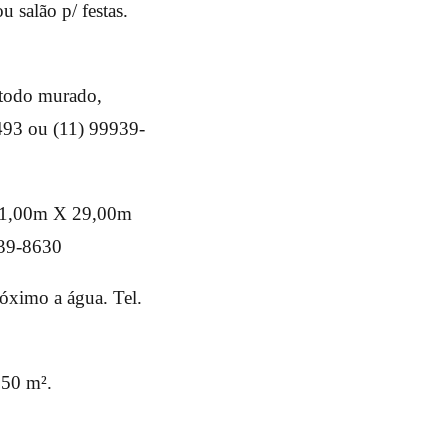
u salão p/ festas.
 todo murado,
493 ou (11) 99939-
 11,00m X 29,00m
939-8630
óximo a água. Tel.
250 m².