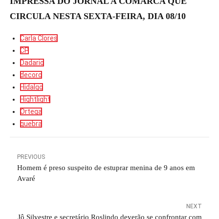
IMPRESSA DO JORNAL A COMARCA QUE
CIRCULA NESTA SEXTA-FEIRA, DIA 08/10
Carla Clores
CP
Dadario
decoro
Hidalgo
Hightlight
Ortega
quebra
PREVIOUS
Homem é preso suspeito de estuprar menina de 9 anos em
Avaré
NEXT
Jô Silvestre e secretário Roslindo deverão se confrontar com