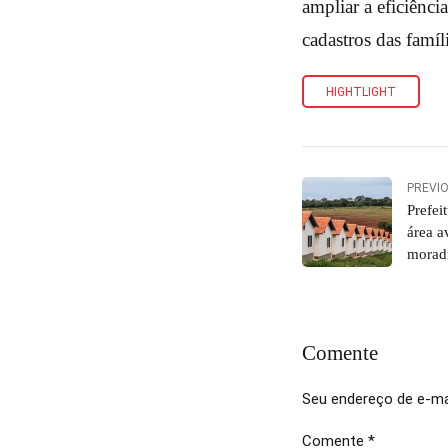
ampliar a eficiência
cadastros das famíl
HIGHTLIGHT
PREVI
Prefei
área a
moradi
Comente
Seu endereço de e-mai
Comente
*