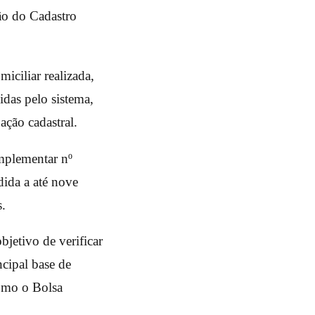
ão do Cadastro
iciliar realizada,
idas pelo sistema,
ação cadastral.
mplementar nº
dida a até nove
s.
bjetivo de verificar
ncipal base de
como o Bolsa