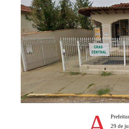
A
Prefeitu
29 de ju