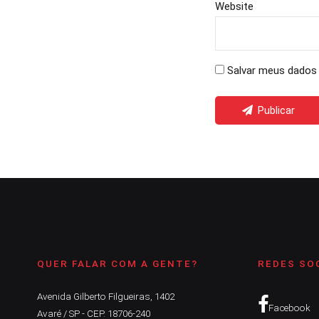
Website
Salvar meus dados 
Publicar
QUER FALAR COM A GENTE?
REDES SO
Avenida Gilberto Filgueiras, 1402
Facebook
Avaré / SP - CEP. 18706-240