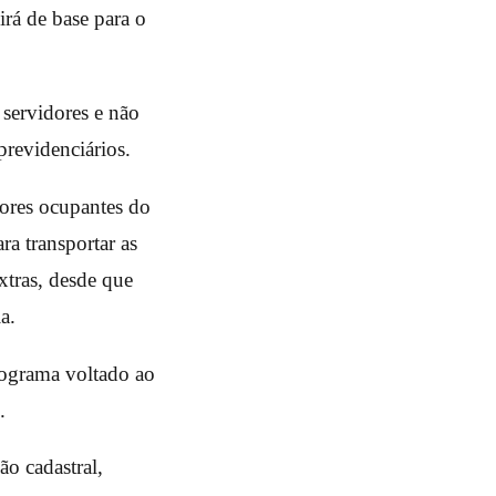
rá de base para o
 servidores e não
previdenciários.
dores ocupantes do
a transportar as
xtras, desde que
a.
ograma voltado ao
.
ão cadastral,