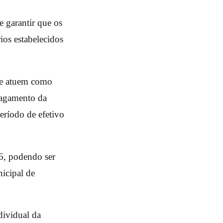
e garantir que os
ios estabelecidos
a e atuem como
pagamento da
eríodo de efetivo
26, podendo ser
icipal de
ndividual da