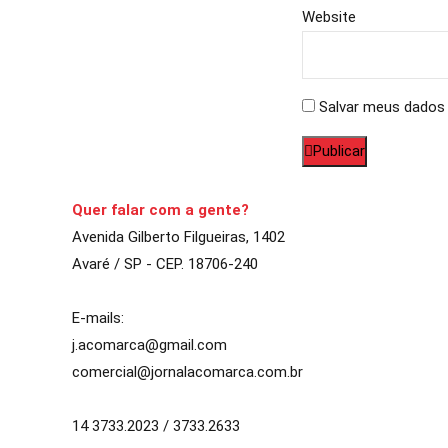
Website
Salvar meus dados 
Publicar
Quer falar com a gente?
Avenida Gilberto Filgueiras, 1402
Avaré / SP - CEP. 18706-240
E-mails:
j.acomarca@gmail.com
comercial@jornalacomarca.com.br
14 3733.2023 / 3733.2633