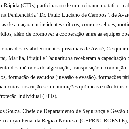
o Rápida (CIRs) participaram de um treinamento tático rea
na Penitenciária “Dr. Paulo Luciano de Campos”, de Avaré
icas de atuação em incidentes críticos, como rebeliões, moti
sídios, além de promover a cooperação entre as equipes ope
sionais dos estabelecimentos prisionais de Avaré, Cerqueira
taí, Marília, Pirajuí e Taquarituba receberam a capacitação
nto dos métodos de algemação, transposição e condução d
bios, formação de escudos (invasão e evasão), formações tát
amentos, instrução sobre munições químicas e não letais e
oteção Individual (EPIs).
tos Souza, Chefe de Departamento de Segurança e Gestão 
 Execução Penal da Região Noroeste (CEPRNOROESTE), 