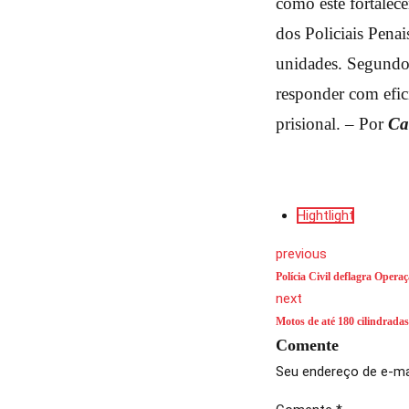
como este fortalec
dos Policiais Pena
unidades. Segundo e
responder com efici
prisional. – Por
Ca
Hightlight
previous
Polícia Civil deflagra Opera
next
Motos de até 180 cilindrad
Comente
Seu endereço de e-mai