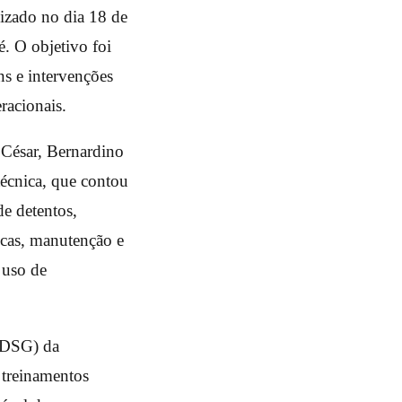
lizado no dia 18 de
. O objetivo foi
ns e intervenções
racionais.
 César, Bernardino
 técnica, que contou
e detentos,
icas, manutenção e
 uso de
(DSG) da
treinamentos