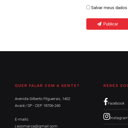
Salvar meus dados 
Publicar
QUER FALAR COM A GENTE?
REDES SO
Avenida Gilberto Filgueiras, 1402
Facebook
Avaré / SP - CEP. 18706-240
Instagra
E-mails:
j.acomarca@gmail.com