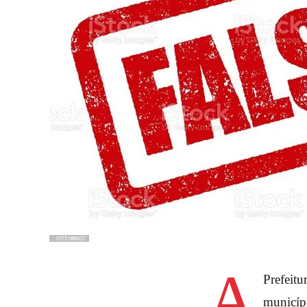
A
Prefeitu
municípi