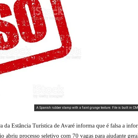
A Spanish rubber stamp with a faint grunge texture. File is built in CM
ra da Estância Turística de Avaré informa que é falsa a inf
o abriu processo seletivo com 70 vagas para ajudante gera