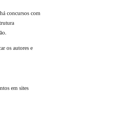
o há concursos com
trutura
ão.
ar os autores e
ntos em sites