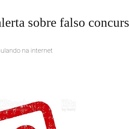
alerta sobre falso concur
culando na internet
n