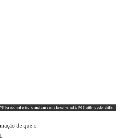
YK for optimal printing and can easily be converted to RGB with no color shifts.
ormação de que o
l.