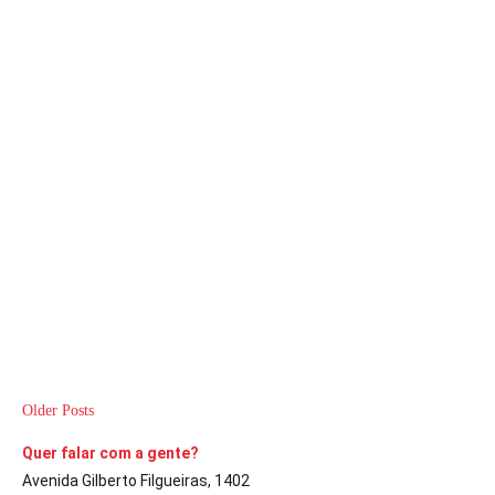
DESTAQUE
Em maio, Avaré receberá evento em prol
do Hospital Amaral Carvalho
A Comarca
5 de fevereiro de 2020
3
min
Show de prêmios deverá atrair a participação de milhares de
pessoas
CONTINUE LENDO
Older Posts
Quer falar com a gente?
Avenida Gilberto Filgueiras, 1402