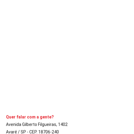
ACONTECENDO
DESTAQUE
GERAL
Jovem Aprendiz dos Correios está com
inscrições abertas até o dia 30 de abril
A Comarca
31 de março de 2020
4
3
min
São 4.462 vagas, mais a formação de cadastro reserva,
disponíveis em todo o território nacional
CONTINUE LENDO
Quer falar com a gente?
Avenida Gilberto Filgueiras, 1402
Avaré / SP - CEP. 18706-240