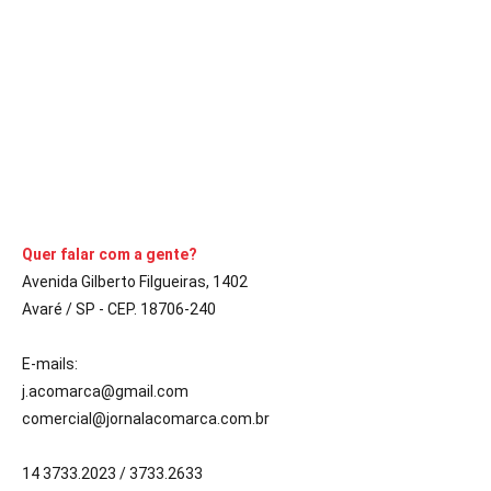
A situação põe os moradores em alerta para ajudar a combater
o Aedes aegypti, mosquito que transmite a doença
CONTINUE LENDO
Quer falar com a gente?
Avenida Gilberto Filgueiras, 1402
Avaré / SP - CEP. 18706-240
E-mails:
j.acomarca@gmail.com
comercial@jornalacomarca.com.br
14 3733.2023 / 3733.2633