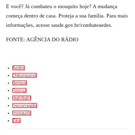
E você? Já combateu o mosquito hoje? A mudança
começa dentro de casa. Proteja a sua família. Para mais
informações, acesse saude.gov.br/combateaedes.
FONTE: AGÊNCIA DO RÁDIO
Aedes
chikungunya
dengue
Fiocruz
Hightlight
microrregião
mosquito
Zika