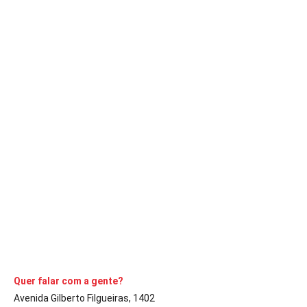
CULTURA
DESTAQUE
Museu Municipal de Avaré ganha página
oficial no Facebook
A Comarca
6 de julho de 2020
8
min
Tudo o que acontece no espaço histórico pode agora ser
conferido virtualmente
CONTINUE LENDO
Quer falar com a gente?
Avenida Gilberto Filgueiras, 1402