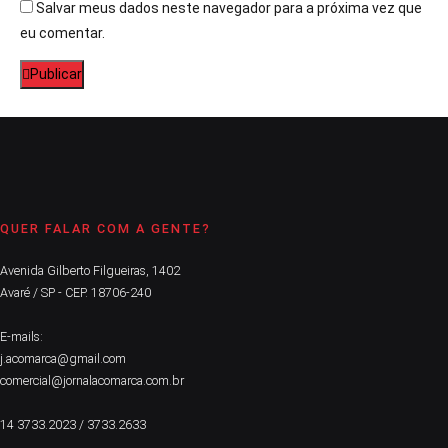
Salvar meus dados neste navegador para a próxima vez que
eu comentar.
Publicar
QUER FALAR COM A GENTE?
Avenida Gilberto Filgueiras, 1402
Avaré / SP - CEP. 18706-240
E-mails:
j.acomarca@gmail.com
comercial@jornalacomarca.com.br
14 3733.2023 / 3733.2633