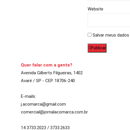
Website
Salvar meus dados 
Publicar
Quer falar com a gente?
Avenida Gilberto Filgueiras, 1402
Avaré / SP - CEP. 18706-240
E-mails:
j.acomarca@gmail.com
comercial@jornalacomarca.com.br
14 3733.2023 / 3733.2633