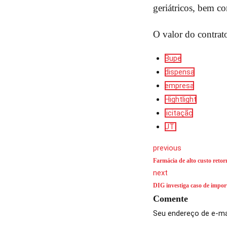
geriátricos, bem c
O valor do contrat
Bupe
dispensa
empresa
Hightlight
licitação
UTI
previous
Farmácia de alto custo reto
next
DIG investiga caso de impor
Comente
Seu endereço de e-mai