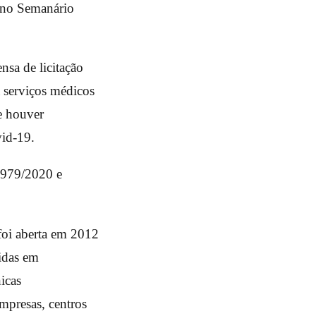
a no Semanário
nsa de licitação
á serviços médicos
e houver
vid-19.
3.979/2020 e
foi aberta em 2012
cidas em
nicas
empresas, centros