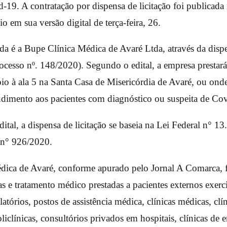
-19. A contratação por dispensa de licitação foi publicad
o em sua versão digital de terça-feira, 26.
da é a Bupe Clínica Médica de Avaré Ltda, através da dispe
ocesso nº. 148/2020). Segundo o edital, a empresa prestar
oio à ala 5 na Santa Casa de Misericórdia de Avaré, ou ond
ndimento aos pacientes com diagnóstico ou suspeita de Co
tal, a dispensa de licitação se baseia na Lei Federal n° 1
 n° 926/2020.
dica de Avaré, conforme apurado pelo Jornal A Comarca, 
as e tratamento médico prestadas a pacientes externos exer
atórios, postos de assistência médica, clínicas médicas, clí
liclínicas, consultórios privados em hospitais, clínicas de 