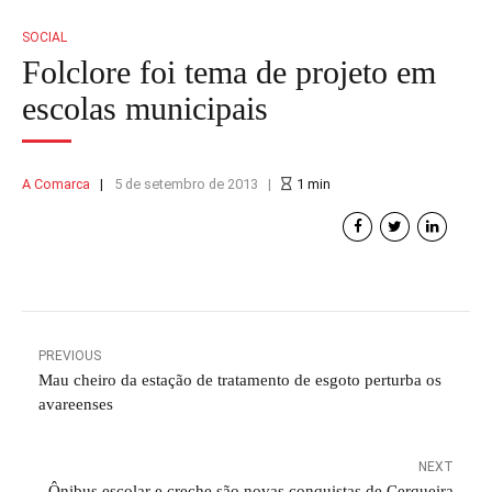
SOCIAL
Folclore foi tema de projeto em
escolas municipais
A Comarca
5 de setembro de 2013
1
min
PREVIOUS
Mau cheiro da estação de tratamento de esgoto perturba os
avareenses
NEXT
Ônibus escolar e creche são novas conquistas de Cerqueira